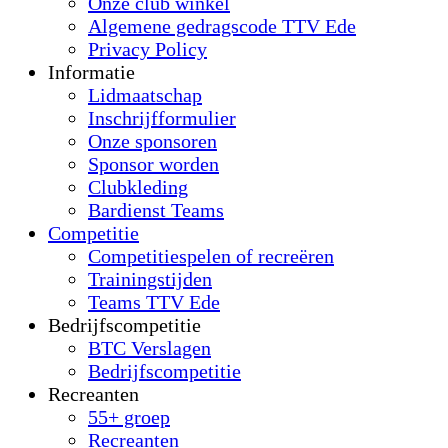
Onze club winkel
Algemene gedragscode TTV Ede
Privacy Policy
Informatie
Lidmaatschap
Inschrijfformulier
Onze sponsoren
Sponsor worden
Clubkleding
Bardienst Teams
Competitie
Competitiespelen of recreëren
Trainingstijden
Teams TTV Ede
Bedrijfscompetitie
BTC Verslagen
Bedrijfscompetitie
Recreanten
55+ groep
Recreanten