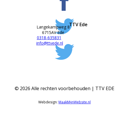
TTV Ede
Langekampweg 8
6715AV Ede
0318-635831
info@ttvede.nl
©
2026
Alle rechten voorbehouden | TTV EDE
Webdesign:
MaakMijnWebsite.nl