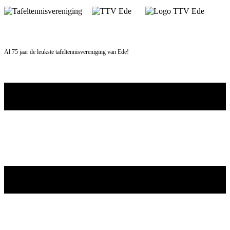
Skip
to
content
Al 75 jaar de leukste tafeltennisvereniging van Ede!