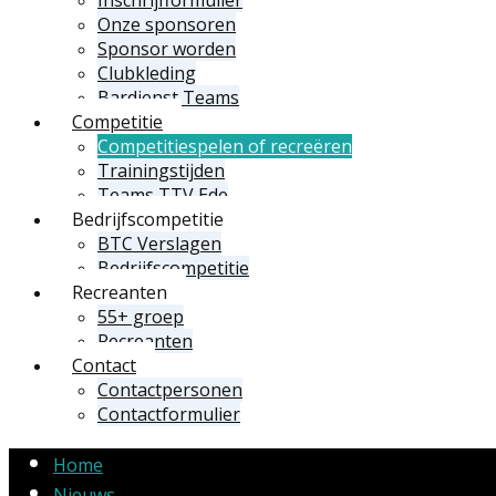
Onze sponsoren
Sponsor worden
Clubkleding
Bardienst Teams
Competitie
Competitiespelen of recreëren
Trainingstijden
Teams TTV Ede
Bedrijfscompetitie
BTC Verslagen
Bedrijfscompetitie
Recreanten
55+ groep
Recreanten
Contact
Contactpersonen
Contactformulier
Home
Nieuws