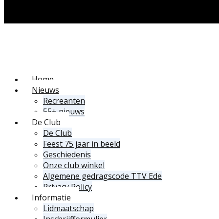
Home
Nieuws
Recreanten
55+ nieuws
De Club
De Club
Feest 75 jaar in beeld
Geschiedenis
Onze club winkel
Algemene gedragscode TTV Ede
Privacy Policy
Informatie
Lidmaatschap
Inschrijfformulier