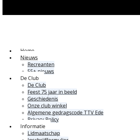
Home
Nieuws
Recreanten
55+ nieuws
De Club
De Club
Feest 75 jaar in beeld
Geschiedenis
Onze club winkel
Algemene gedragscode TTV Ede
Privacy Policy
Informatie
Lidmaatschap
Inschrijfformulier