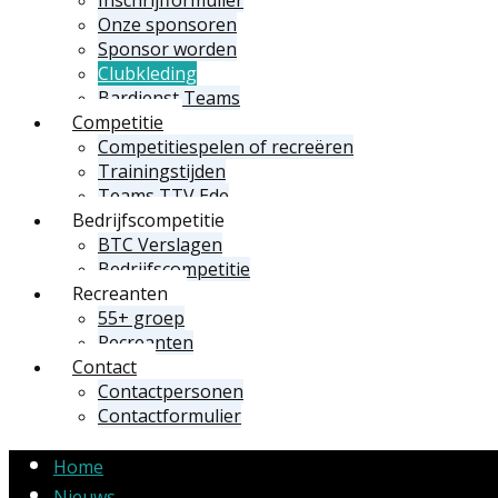
Onze sponsoren
Sponsor worden
Clubkleding
Bardienst Teams
Competitie
Competitiespelen of recreëren
Trainingstijden
Teams TTV Ede
Bedrijfscompetitie
BTC Verslagen
Bedrijfscompetitie
Recreanten
55+ groep
Recreanten
Contact
Contactpersonen
Contactformulier
Home
Nieuws