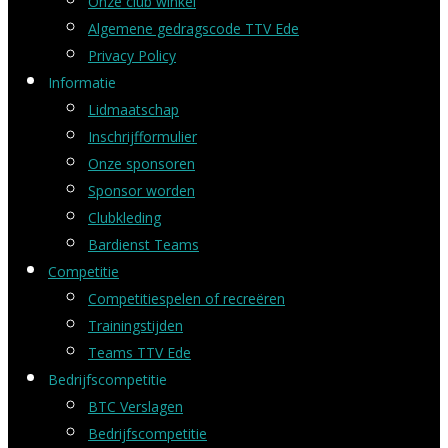
Onze club winkel
Algemene gedragscode TTV Ede
Privacy Policy
Informatie
Lidmaatschap
Inschrijfformulier
Onze sponsoren
Sponsor worden
Clubkleding
Bardienst Teams
Competitie
Competitiespelen of recreëren
Trainingstijden
Teams TTV Ede
Bedrijfscompetitie
BTC Verslagen
Bedrijfscompetitie