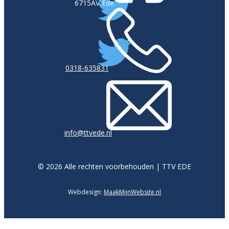
6715AV Ede
0318-635831
info@ttvede.nl
©
2026
Alle rechten voorbehouden | TTV EDE
Webdesign:
MaakMijnWebsite.nl