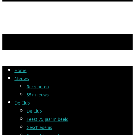
Home
Nieuws
Recreanten
55+ nieuws
De Club
De Club
Feest 75 jaar in beeld
Geschiedenis