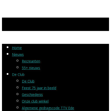
Home
Nieuws
Recreanten
55+ nieuws
De Club
De Club
Feest 75 jaar in beeld
Geschiedenis
Onze club winkel
Algemene gedragscode TTV Ede