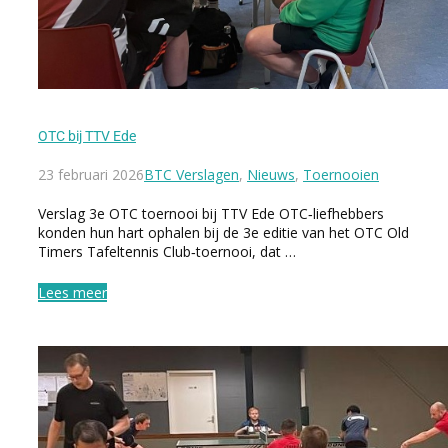
OTC bij TTV Ede
23 februari 2026
BTC Verslagen
,
Nieuws
,
Toernooien
Verslag 3e OTC toernooi bij TTV Ede OTC‑liefhebbers
konden hun hart ophalen bij de 3e editie van het OTC Old
Timers Tafeltennis Club‑toernooi, dat …
Lees meer