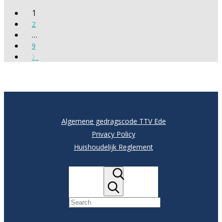
1
2
…
9
〉
Algemene gedragscode TTV Ede
Privacy Policy
Huishoudelijk Reglement