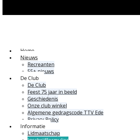
Home
Nieuws
Recreanten
55+ nieuws
De Club
De Club
Feest 75 jaar in beeld
Geschiedenis
Onze club winkel
Algemene gedragscode TTV Ede
Privacy Policy
Informatie
Lidmaatschap
Inschrijfformulier