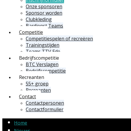
Onze sponsoren
Sponsor worden
Clubkleding
Bardienst Teams
Competitie
Competitiespelen of recreëren
Trainingstijden
Teams TTV Ede
Bedrijfscompetitie
BTC Verslagen
Bedrijfscompetitie
Recreanten
55+ groep
Recreanten
Contact
Contactpersonen
Contactformulier
Home
Nieuws