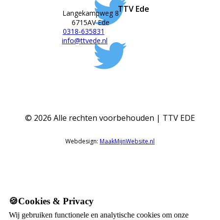
TTV Ede
Langekampweg 8
6715AV Ede
0318-635831
info@ttvede.nl
©
2026
Alle rechten voorbehouden | TTV EDE
Webdesign:
MaakMijnWebsite.nl
🍪Cookies & Privacy
Wij gebruiken functionele en analytische cookies om onze