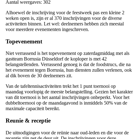
Aantal weergaves:
302
Alhoewel de inschrijving voor de feestweek pas een kleine 2
weken open is, zijn er al 370 inschrijvingen voor de diverse
activiteiten binnen. Let wel: deelnemers hebben zich meestal
voor meerdere evenementen ingeschreven.
Topevenement
Niet verrassend is het topevenement op zaterdagmiddag met als
gastteam Borrusia Düsseldorf de koploper is met 42
belangstellenden. Verrassend genoeg is dat de foodstrucs, die na
het evenement tegen Borrusia, hun diensten zullen verlenen, ook
al dik boven de 30 deelnemers zit.
Van de tafeltennisactiviteiten trekt het 1 punt toernooi op
maandag voorlopig de meeste belangstelling. Gezien het karakter
van dit toernooi is het aantal inschrijvingen onbeperkt. Voor het
dubbeltoernooi op de maandagavond is inmiddels 50% van de
maximale capaciteit bereikt.
Reunie & receptie
De uitnodigingen voor de reünie naar oud-leden en die voor de
receptie zijn net de deur uit. De inschrijvingen voor deze