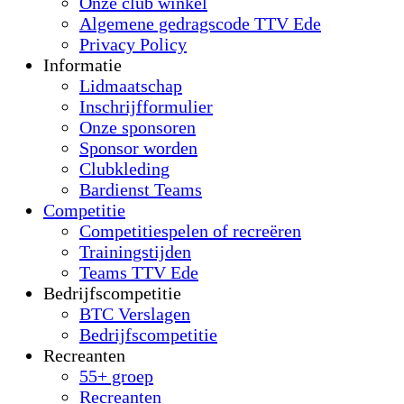
Onze club winkel
Algemene gedragscode TTV Ede
Privacy Policy
Informatie
Lidmaatschap
Inschrijfformulier
Onze sponsoren
Sponsor worden
Clubkleding
Bardienst Teams
Competitie
Competitiespelen of recreëren
Trainingstijden
Teams TTV Ede
Bedrijfscompetitie
BTC Verslagen
Bedrijfscompetitie
Recreanten
55+ groep
Recreanten