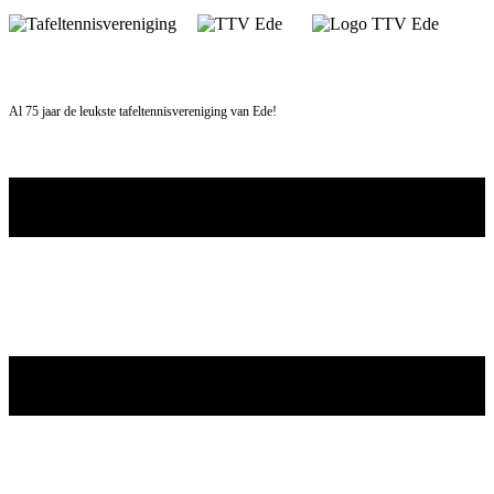
Skip
to
content
Al 75 jaar de leukste tafeltennisvereniging van Ede!