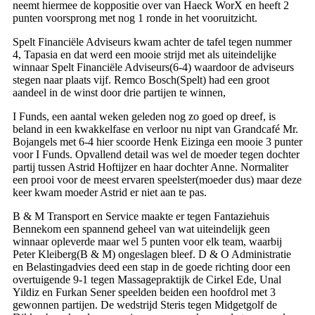
neemt hiermee de koppositie over van Haeck WorX en heeft 2
punten voorsprong met nog 1 ronde in het vooruitzicht.
Spelt Financiële Adviseurs kwam achter de tafel tegen nummer
4, Tapasia en dat werd een mooie strijd met als uiteindelijke
winnaar Spelt Financiële Adviseurs(6-4) waardoor de adviseurs
stegen naar plaats vijf. Remco Bosch(Spelt) had een groot
aandeel in de winst door drie partijen te winnen,
I Funds, een aantal weken geleden nog zo goed op dreef, is
beland in een kwakkelfase en verloor nu nipt van Grandcafé Mr.
Bojangels met 6-4 hier scoorde Henk Eizinga een mooie 3 punter
voor I Funds. Opvallend detail was wel de moeder tegen dochter
partij tussen Astrid Hoftijzer en haar dochter Anne. Normaliter
een prooi voor de meest ervaren speelster(moeder dus) maar deze
keer kwam moeder Astrid er niet aan te pas.
B & M Transport en Service maakte er tegen Fantaziehuis
Bennekom een spannend geheel van wat uiteindelijk geen
winnaar opleverde maar wel 5 punten voor elk team, waarbij
Peter Kleiberg(B & M) ongeslagen bleef. D & O Administratie
en Belastingadvies deed een stap in de goede richting door een
overtuigende 9-1 tegen Massagepraktijk de Cirkel Ede, Unal
Yildiz en Furkan Sener speelden beiden een hoofdrol met 3
gewonnen partijen. De wedstrijd Steris tegen Midgetgolf de