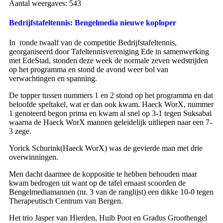
Aantal weergaves:
543
Bedrijfstafeltennis: Bengelmedia nieuwe koploper
In ronde twaalf van de competitie Bedrijfstafeltennis,
georganiseerd door Tafeltennisvereniging Ede in samenwerking
met EdeStad, stonden deze week de normale zeven wedstrijden
op het programma en stond de avond weer bol van
verwachtingen en spanning.
De topper tussen nummers 1 en 2 stond op het programma en dat
beloofde speltakel, wat er dan ook kwam. Haeck WorX, nummer
1 genoteerd begon prima en kwam al snel op 3-1 tegen Suksabai
waarna de Haeck WorX mannen geleidelijk uitliepen naar een 7-
3 zege.
Yorick Schurink(Haeck WorX) was de gevierde man met drie
overwinningen.
Men dacht daarmee de koppositie te hebben behouden maar
kwam bedrogen uit want op de tafel ernaast scoorden de
Bengelmediamannen (nr. 3 van de ranglijst) een dikke 10-0 tegen
Therapeutisch Centrum van Bergen.
Het trio Jasper van Hierden, Huib Poot en Gradus Groothengel