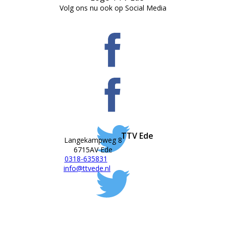
Volg ons nu ook op Social Media
TTV Ede
Langekampweg 8
6715AV Ede
0318-635831
info@ttvede.nl