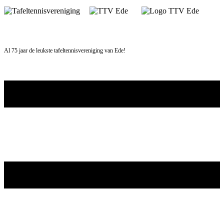
Skip
to
content
Al 75 jaar de leukste tafeltennisvereniging van Ede!