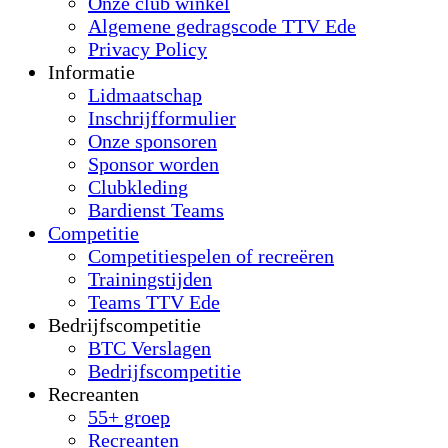
Onze club winkel
Algemene gedragscode TTV Ede
Privacy Policy
Informatie
Lidmaatschap
Inschrijfformulier
Onze sponsoren
Sponsor worden
Clubkleding
Bardienst Teams
Competitie
Competitiespelen of recreëren
Trainingstijden
Teams TTV Ede
Bedrijfscompetitie
BTC Verslagen
Bedrijfscompetitie
Recreanten
55+ groep
Recreanten