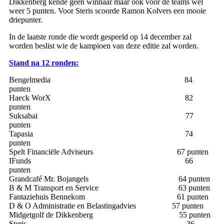
Dikkenberg kende geen winnaar maar ook voor de teams wel
weer 5 punten. Voor Steris scoorde Ramon Kolvers een mooie
driepunter.
In de laatste ronde die wordt gespeeld op 14 december zal
worden beslist wie de kampioen van deze editie zal worden.
Stand na 12 ronden:
Bengelmedia 84
punten
Haeck WorX 82
punten
Suksabai 77
punten
Tapasia 74
punten
Spelt Financiële Adviseurs 67 punten
IFunds 66
punten
Grandcafé Mr. Bojangels 64 punten
B & M Transport en Service 63 punten
Fantaziehuis Bennekom 61 punten
D & O Administratie en Belastingadvies 57 punten
Midgetgolf de Dikkenberg 55 punten
Steris 36