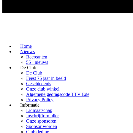
Home
Nieuws
Recreanten
55+ nieuws
De Club
De Club
Feest 75 jaar in beeld
Geschiedenis
Onze club winkel
Algemene gedragscode TTV Ede
Privacy Policy
Informatie
Lidmaatschap
Inschrijfformulier
Onze sponsoren
Sponsor worden
Clubkleding