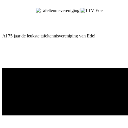
Skip
to
content
Al 75 jaar de leukste tafeltennisvereniging van Ede!