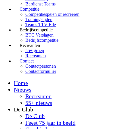
Bardienst Teams
Competitie
Competitiespelen of recreëren
Trainingstijden
Teams TTV Ede
Bedrijfscompetitie
BTC Verslagen
Bedrijfscompetitie
Recreanten
55+ groep
Recreanten
Contact
Contactpersonen
Contactformulier
Home
Nieuws
Recreanten
55+ nieuws
De Club
De Club
Feest 75 jaar in beeld