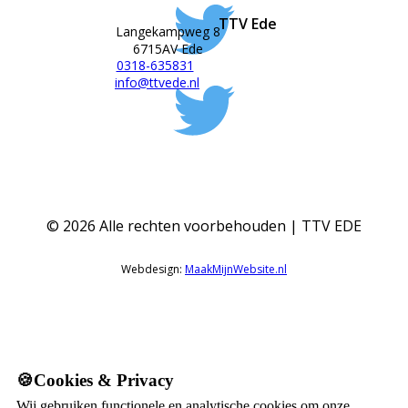
TTV Ede
Langekampweg 8
6715AV Ede
0318-635831
info@ttvede.nl
©
2026
Alle rechten voorbehouden | TTV EDE
Webdesign:
MaakMijnWebsite.nl
🍪Cookies & Privacy
Wij gebruiken functionele en analytische cookies om onze