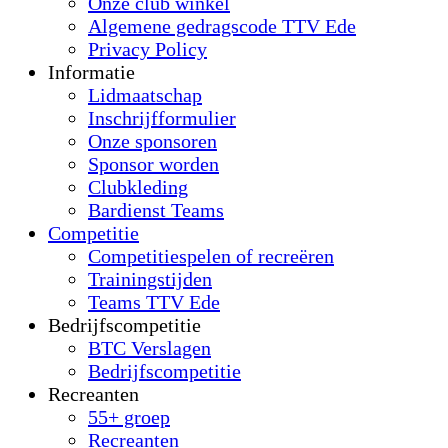
Onze club winkel
Algemene gedragscode TTV Ede
Privacy Policy
Informatie
Lidmaatschap
Inschrijfformulier
Onze sponsoren
Sponsor worden
Clubkleding
Bardienst Teams
Competitie
Competitiespelen of recreëren
Trainingstijden
Teams TTV Ede
Bedrijfscompetitie
BTC Verslagen
Bedrijfscompetitie
Recreanten
55+ groep
Recreanten