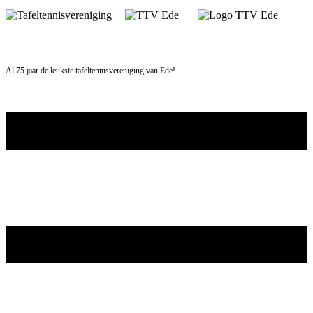
Skip
to
content
Al 75 jaar de leukste tafeltennisvereniging van Ede!