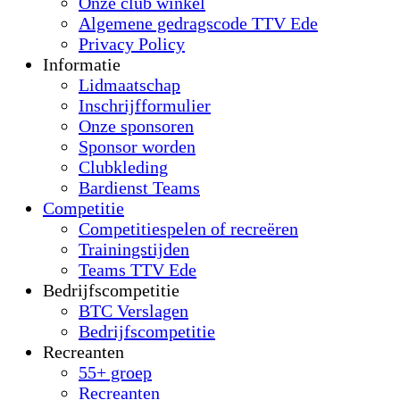
Onze club winkel
Algemene gedragscode TTV Ede
Privacy Policy
Informatie
Lidmaatschap
Inschrijfformulier
Onze sponsoren
Sponsor worden
Clubkleding
Bardienst Teams
Competitie
Competitiespelen of recreëren
Trainingstijden
Teams TTV Ede
Bedrijfscompetitie
BTC Verslagen
Bedrijfscompetitie
Recreanten
55+ groep
Recreanten