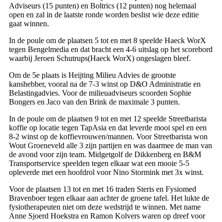
Adviseurs (15 punten) en Boltrics (12 punten) nog helemaal
open en zal in de laatste ronde worden beslist wie deze editie
gaat winnen.
In de poule om de plaatsen 5 tot en met 8 speelde Haeck WorX
tegen Bengelmedia en dat bracht een 4-6 uitslag op het scorebord
waarbij Jeroen Schutrups(Haeck WorX) ongeslagen bleef.
Om de 5e plaats is Heijting Milieu Advies de grootste
kanshebber, vooral na de 7-3 winst op D&O Administratie en
Belastingadvies. Voor de milieuadviseurs scoorden Sophie
Bongers en Jaco van den Brink de maximale 3 punten.
In de poule om de plaatsen 9 tot en met 12 speelde Streetbarista
koffie op locatie tegen TapAsia en dat leverde mooi spel en een
8-2 winst op de koffievrouwen/mannen. Voor Streetbarista won
Wout Groeneveld alle 3 zijn partijen en was daarmee de man van
de avond voor zijn team. Midgetgolf de Dikkenberg en B&M
Transportservice speelden tegen elkaar wat een mooie 5-5
opleverde met een hoofdrol voor Nino Stormink met 3x winst.
Voor de plaatsen 13 tot en met 16 traden Steris en Fysiomed
Bravenboer tegen elkaar aan achter de groene tafel. Het lukte de
fysiotherapeuten niet om deze wedstrijd te winnen. Met name
Anne Sjoerd Hoekstra en Ramon Kolvers waren op dreef voor