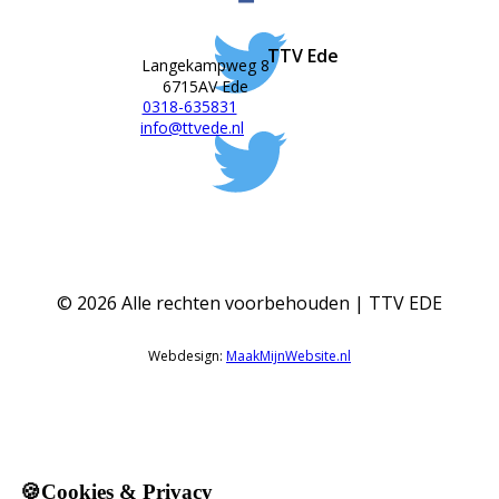
TTV Ede
Langekampweg 8
6715AV Ede
0318-635831
info@ttvede.nl
©
2026
Alle rechten voorbehouden | TTV EDE
Webdesign:
MaakMijnWebsite.nl
🍪Cookies & Privacy