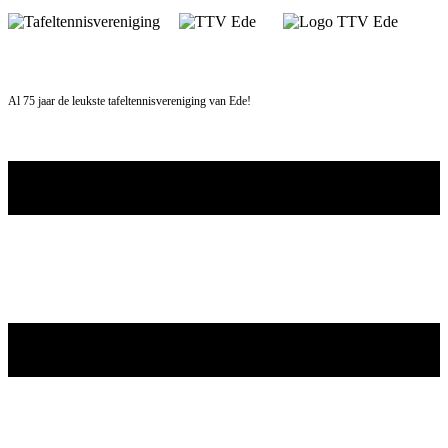
Skip
to
content
Al 75 jaar de leukste tafeltennisvereniging van Ede!