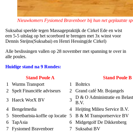
Nieuwkomers Fysiomed Bravenboer bij hun net geplaatste sp
Suksabai speelde tegen Massagepraktijk de Cirkel Ede en wist
een 5-5 uitslag op het scorebord te brengen met 3x winst voor
Dennis Steijns(Suksabai) en Henri Hessing(de Cirkel)
Alle beslissingen vallen op 28 november met spanning te over in
alle poules.
Huidige stand na 9 Rondes:
Stand Poule A
Stand Poule B
1
Wurms Transport
1
Boltrics
2
Spelt Financiële adviseurs
2
Grand café Mr. Bojangels
D & O Administratie en Belast
3
Haeck WorX BV
3
B.V.
4
Bengelmedia
4
Heijting Milieu Service B.V.
5
Streetbarista-koffie op locatie
5
B & M Transportservice BV
6
TapAsia
6
Midgetgolf De Dikkenberg
7
Fysiomed Bravenboer
7
Suksabai BV