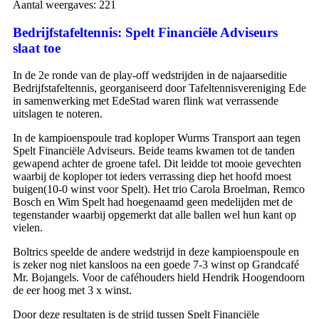
Aantal weergaves:
221
Bedrijfstafeltennis: Spelt Financiële Adviseurs
slaat toe
In de 2e ronde van de play-off wedstrijden in de najaarseditie
Bedrijfstafeltennis, georganiseerd door Tafeltennisvereniging Ede
in samenwerking met EdeStad waren flink wat verrassende
uitslagen te noteren.
In de kampioenspoule trad koploper Wurms Transport aan tegen
Spelt Financiële Adviseurs. Beide teams kwamen tot de tanden
gewapend achter de groene tafel. Dit leidde tot mooie gevechten
waarbij de koploper tot ieders verrassing diep het hoofd moest
buigen(10-0 winst voor Spelt). Het trio Carola Broelman, Remco
Bosch en Wim Spelt had hoegenaamd geen medelijden met de
tegenstander waarbij opgemerkt dat alle ballen wel hun kant op
vielen.
Boltrics speelde de andere wedstrijd in deze kampioenspoule en
is zeker nog niet kansloos na een goede 7-3 winst op Grandcafé
Mr. Bojangels. Voor de caféhouders hield Hendrik Hoogendoorn
de eer hoog met 3 x winst.
Door deze resultaten is de strijd tussen Spelt Financiële