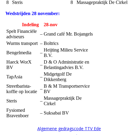
8
Steris
8
Massagepraktijk De Cirkel
Wedstrijden 28 november:
Indeling
28-nov
Spelt Financiële
–
Grand café Mr. Bojangels
adviseurs
Wurms transport
–
Boltrics
Heijting Milieu Service
Bengelmedia
–
B.V.
Haeck WorX
D & O Administratie en
–
BV
Belastingadvies B.V.
Midgetgolf De
TapAsia
–
Dikkenberg
Streetbarista-
B & M Transportservice
–
koffie op locatie
BV
Massagepraktijk De
Steris
–
Cirkel
Fysiomed
–
Suksabai BV
Bravenboer
Algemene gedragscode TTV Ede