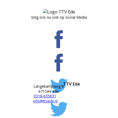
Volg ons nu ook op Social Media
TTV Ede
Langekampweg 8
6715AV Ede
0318-635831
info@ttvede.nl