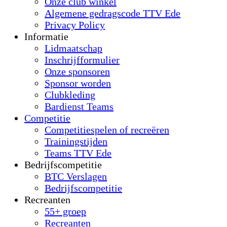
Onze club winkel
Algemene gedragscode TTV Ede
Privacy Policy
Informatie
Lidmaatschap
Inschrijfformulier
Onze sponsoren
Sponsor worden
Clubkleding
Bardienst Teams
Competitie
Competitiespelen of recreëren
Trainingstijden
Teams TTV Ede
Bedrijfscompetitie
BTC Verslagen
Bedrijfscompetitie
Recreanten
55+ groep
Recreanten