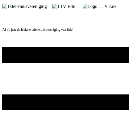
Skip
to
content
Al 75 jaar de leukste tafeltennisvereniging van Ede!