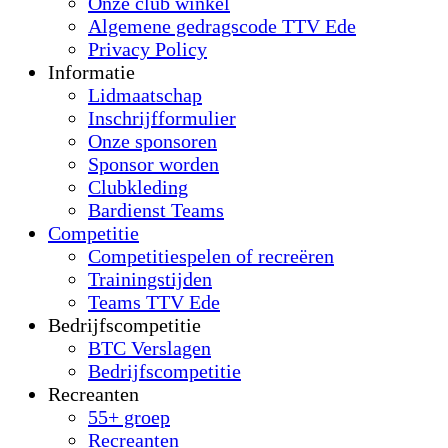
Onze club winkel
Algemene gedragscode TTV Ede
Privacy Policy
Informatie
Lidmaatschap
Inschrijfformulier
Onze sponsoren
Sponsor worden
Clubkleding
Bardienst Teams
Competitie
Competitiespelen of recreëren
Trainingstijden
Teams TTV Ede
Bedrijfscompetitie
BTC Verslagen
Bedrijfscompetitie
Recreanten
55+ groep
Recreanten