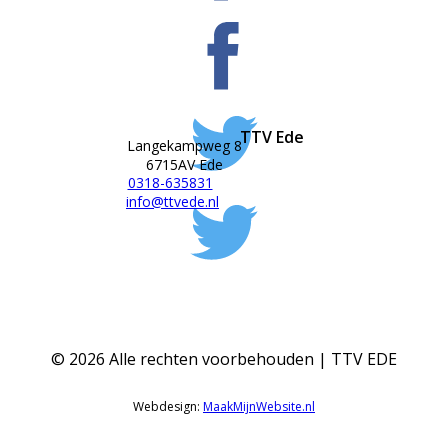
TTV Ede
Langekampweg 8
6715AV Ede
0318-635831
info@ttvede.nl
©
2026
Alle rechten voorbehouden | TTV EDE
Webdesign:
MaakMijnWebsite.nl