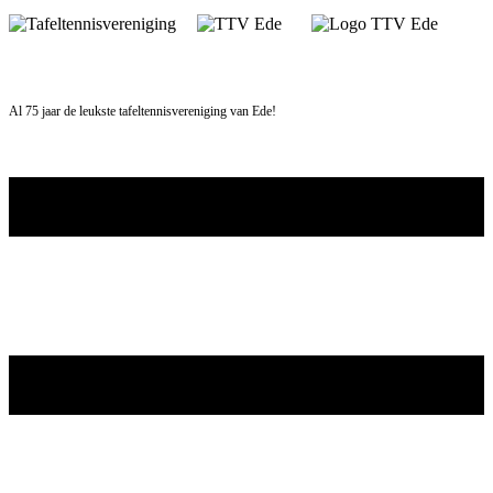
Skip
to
content
Al 75 jaar de leukste tafeltennisvereniging van Ede!