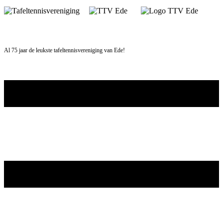
Skip
to
content
Al 75 jaar de leukste tafeltennisvereniging van Ede!