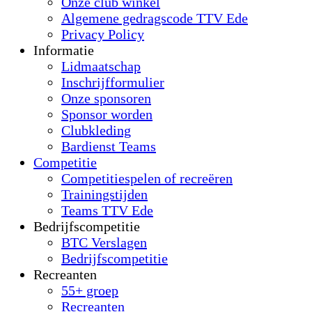
Onze club winkel
Algemene gedragscode TTV Ede
Privacy Policy
Informatie
Lidmaatschap
Inschrijfformulier
Onze sponsoren
Sponsor worden
Clubkleding
Bardienst Teams
Competitie
Competitiespelen of recreëren
Trainingstijden
Teams TTV Ede
Bedrijfscompetitie
BTC Verslagen
Bedrijfscompetitie
Recreanten
55+ groep
Recreanten