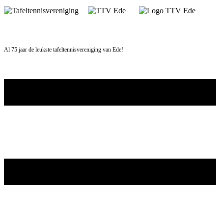
Skip
to
content
Al 75 jaar de leukste tafeltennisvereniging van Ede!