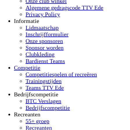
Onze club winkel
Algemene gedragscode TTV Ede
Privacy Policy
Informatie
Lidmaatschap
Inschrijfformulier
Onze sponsoren
Sponsor worden
Clubkleding
Bardienst Teams
Competitie
Competitiespelen of recreëren
Trainingstijden
Teams TTV Ede
Bedrijfscompetitie
BTC Verslagen
Bedrijfscompetitie
Recreanten
55+ groep
Recreanten