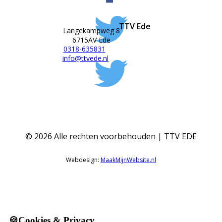
TTV Ede
Langekampweg 8
6715AV Ede
0318-635831
info@ttvede.nl
©
2026
Alle rechten voorbehouden | TTV EDE
Webdesign:
MaakMijnWebsite.nl
🍪Cookies & Privacy