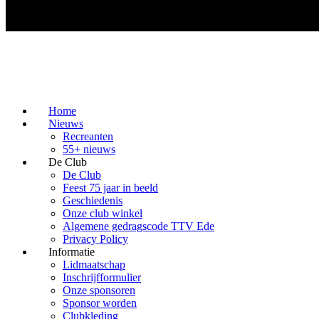
Home
Nieuws
Recreanten
55+ nieuws
De Club
De Club
Feest 75 jaar in beeld
Geschiedenis
Onze club winkel
Algemene gedragscode TTV Ede
Privacy Policy
Informatie
Lidmaatschap
Inschrijfformulier
Onze sponsoren
Sponsor worden
Clubkleding