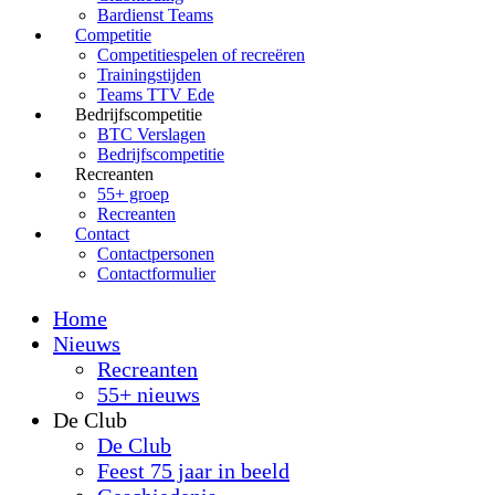
Bardienst Teams
Competitie
Competitiespelen of recreëren
Trainingstijden
Teams TTV Ede
Bedrijfscompetitie
BTC Verslagen
Bedrijfscompetitie
Recreanten
55+ groep
Recreanten
Contact
Contactpersonen
Contactformulier
Home
Nieuws
Recreanten
55+ nieuws
De Club
De Club
Feest 75 jaar in beeld