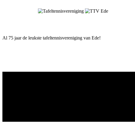
Skip
to
content
Al 75 jaar de leukste tafeltennisvereniging van Ede!