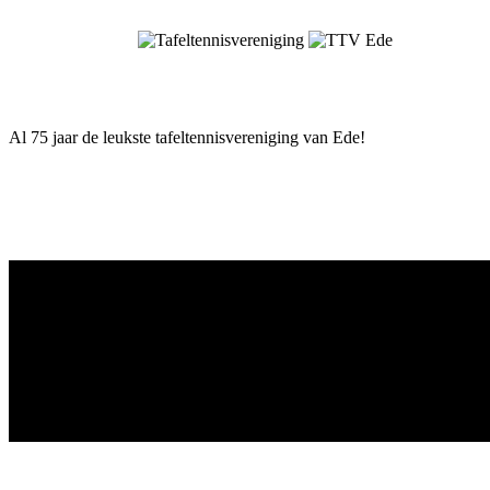
Skip
to
content
Al 75 jaar de leukste tafeltennisvereniging van Ede!