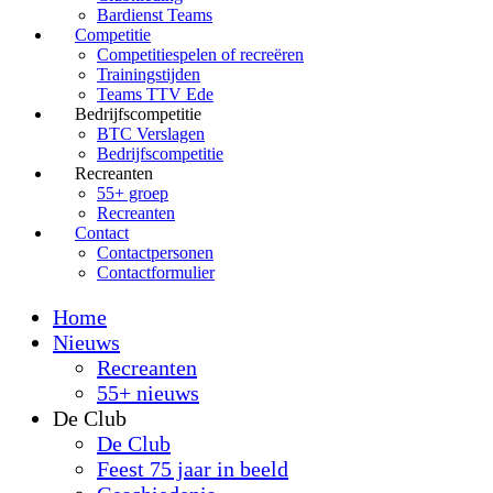
Bardienst Teams
Competitie
Competitiespelen of recreëren
Trainingstijden
Teams TTV Ede
Bedrijfscompetitie
BTC Verslagen
Bedrijfscompetitie
Recreanten
55+ groep
Recreanten
Contact
Contactpersonen
Contactformulier
Home
Nieuws
Recreanten
55+ nieuws
De Club
De Club
Feest 75 jaar in beeld