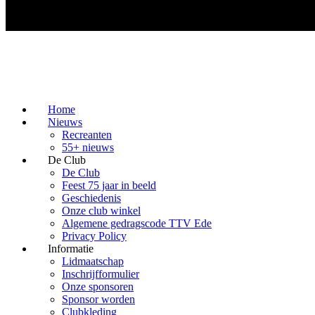
Home
Nieuws
Recreanten
55+ nieuws
De Club
De Club
Feest 75 jaar in beeld
Geschiedenis
Onze club winkel
Algemene gedragscode TTV Ede
Privacy Policy
Informatie
Lidmaatschap
Inschrijfformulier
Onze sponsoren
Sponsor worden
Clubkleding