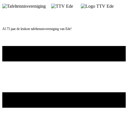
Skip
to
content
Al 75 jaar de leukste tafeltennisvereniging van Ede!