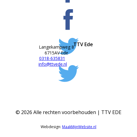
TTV Ede
Langekampweg 8
6715AV Ede
0318-635831
info@ttvede.nl
©
2026
Alle rechten voorbehouden | TTV EDE
Webdesign:
MaakMijnWebsite.nl