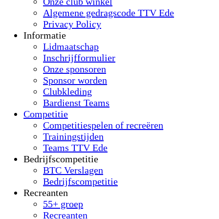
Onze club winkel
Algemene gedragscode TTV Ede
Privacy Policy
Informatie
Lidmaatschap
Inschrijfformulier
Onze sponsoren
Sponsor worden
Clubkleding
Bardienst Teams
Competitie
Competitiespelen of recreëren
Trainingstijden
Teams TTV Ede
Bedrijfscompetitie
BTC Verslagen
Bedrijfscompetitie
Recreanten
55+ groep
Recreanten