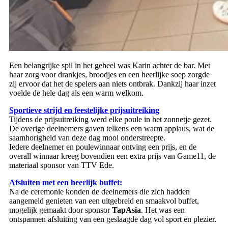
Een belangrijke spil in het geheel was Karin achter de bar. Met
haar zorg voor drankjes, broodjes en een heerlijke soep zorgde
zij ervoor dat het de spelers aan niets ontbrak. Dankzij haar inzet
voelde de hele dag als een warm welkom.
Sportieve strijd en feestelijke prijsuitreiking
Tijdens de prijsuitreiking werd elke poule in het zonnetje gezet.
De overige deelnemers gaven telkens een warm applaus, wat de
saamhorigheid van deze dag mooi onderstreepte.
Iedere deelnemer en poulewinnaar ontving een prijs, en de
overall winnaar kreeg bovendien een extra prijs van Game11, de
materiaal sponsor van TTV Ede.
Afsluiten met een heerlijk buffet:
Na de ceremonie konden de deelnemers die zich hadden
aangemeld genieten van een uitgebreid en smaakvol buffet,
mogelijk gemaakt door sponsor
TapAsia
. Het was een
ontspannen afsluiting van een geslaagde dag vol sport en plezier.