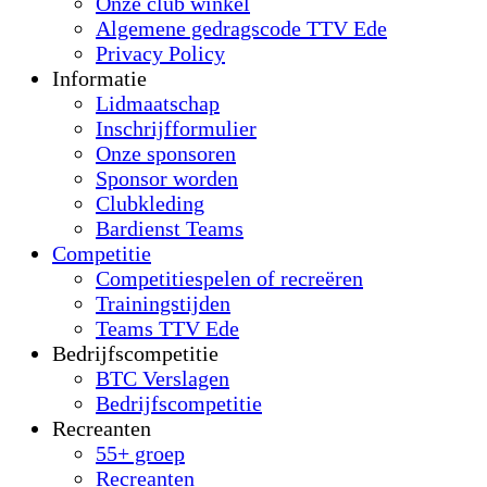
Onze club winkel
Algemene gedragscode TTV Ede
Privacy Policy
Informatie
Lidmaatschap
Inschrijfformulier
Onze sponsoren
Sponsor worden
Clubkleding
Bardienst Teams
Competitie
Competitiespelen of recreëren
Trainingstijden
Teams TTV Ede
Bedrijfscompetitie
BTC Verslagen
Bedrijfscompetitie
Recreanten
55+ groep
Recreanten