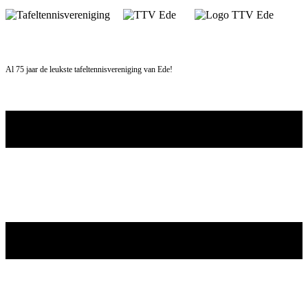
Skip
to
content
Al 75 jaar de leukste tafeltennisvereniging van Ede!