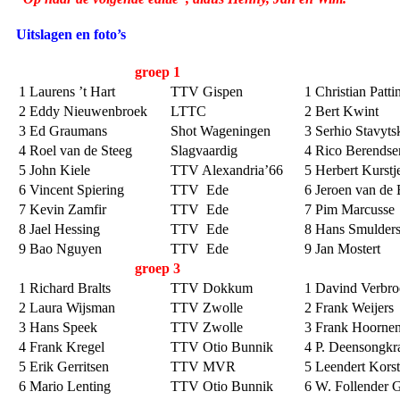
Uitslagen en foto’s
groep 1
1
Laurens ’t Hart
TTV Gispen
1
Christian Patt
2
Eddy Nieuwenbroek
LTTC
2
Bert Kwint
3
Ed Graumans
Shot Wageningen
3
Serhio Stavyts
4
Roel van de Steeg
Slagvaardig
4
Rico Berendse
5
John Kiele
TTV Alexandria’66
5
Herbert Kurstj
6
Vincent Spiering
TTV Ede
6
Jeroen van de 
7
Kevin Zamfir
TTV Ede
7
Pim Marcusse
8
Jael Hessing
TTV Ede
8
Hans Smulder
9
Bao Nguyen
TTV Ede
9
Jan Mostert
groep 3
1
Richard Bralts
TTV Dokkum
1
Davind Verbr
2
Laura Wijsman
TTV Zwolle
2
Frank Weijers
3
Hans Speek
TTV Zwolle
3
Frank Hoorne
4
Frank Kregel
TTV Otio Bunnik
4
P. Deensongk
5
Erik Gerritsen
TTV MVR
5
Leendert Korst
6
Mario Lenting
TTV Otio Bunnik
6
W. Follender 