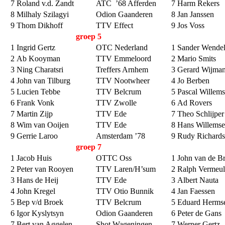
7
Roland v.d. Zandt
ATC ’68 Afferden
7
Harm Rekers
8
Milhaly Szilagyi
Odion Gaanderen
8
Jan Janssen
9
Thom Dikhoff
TTV Effect
9
Jos Voss
groep 5
1
Ingrid Gertz
OTC Nederland
1
Sander Wende
2
Ab Kooyman
TTV Emmeloord
2
Mario Smits
3
Ning Charatsri
Treffers Arnhem
3
Gerard Wijma
4
John van Tilburg
TTV Nootwheer
4
Jo Berben
5
Lucien Tebbe
TTV Belcrum
5
Pascal Willems
6
Frank Vonk
TTV Zwolle
6
Ad Rovers
7
Martin Zijp
TTV Ede
7
Theo Schlijper
8
Wim van Ooijen
TTV Ede
8
Hans Willems
9
Gerrie Laroo
Amsterdam ’78
9
Rudy Richard
groep 7
1
Jacob Huis
OTTC Oss
1
John van de B
2
Peter van Rooyen
TTV Laren/H’sum
2
Ralph Vermeu
3
Hans de Heij
TTV Ede
3
Albert Nauta
4
John Kregel
TTV Otio Bunnik
4
Jan Faessen
5
Bep v/d Broek
TTV Belcrum
5
Eduard Herms
6
Igor Kyslytsyn
Odion Gaanderen
6
Peter de Gans
7
Bert van Aggelen
Shot Wageningen
7
Werner Gertz