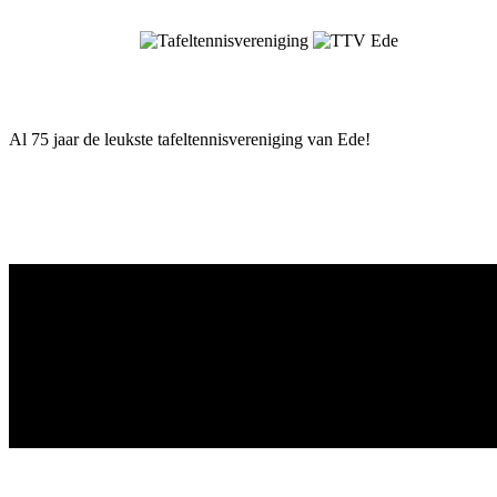
Skip
to
content
Al 75 jaar de leukste tafeltennisvereniging van Ede!