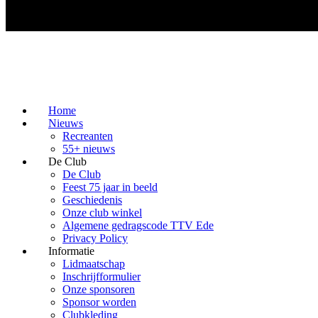
Home
Nieuws
Recreanten
55+ nieuws
De Club
De Club
Feest 75 jaar in beeld
Geschiedenis
Onze club winkel
Algemene gedragscode TTV Ede
Privacy Policy
Informatie
Lidmaatschap
Inschrijfformulier
Onze sponsoren
Sponsor worden
Clubkleding