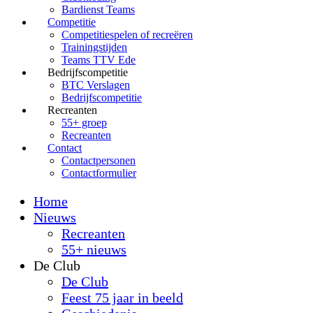
Bardienst Teams
Competitie
Competitiespelen of recreëren
Trainingstijden
Teams TTV Ede
Bedrijfscompetitie
BTC Verslagen
Bedrijfscompetitie
Recreanten
55+ groep
Recreanten
Contact
Contactpersonen
Contactformulier
Home
Nieuws
Recreanten
55+ nieuws
De Club
De Club
Feest 75 jaar in beeld