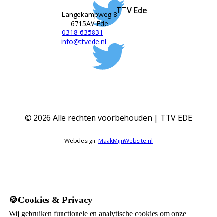
TTV Ede
Langekampweg 8
6715AV Ede
0318-635831
info@ttvede.nl
©
2026
Alle rechten voorbehouden | TTV EDE
Webdesign:
MaakMijnWebsite.nl
🍪Cookies & Privacy
Wij gebruiken functionele en analytische cookies om onze