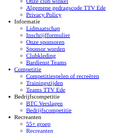
Onze club winkel
Algemene gedragscode TTV Ede
Privacy Policy
Informatie
Lidmaatschap
Inschrijfformulier
Onze sponsoren
Sponsor worden
Clubkleding
Bardienst Teams
Competitie
Competitiespelen of recreëren
Trainingstijden
Teams TTV Ede
Bedrijfscompetitie
BTC Verslagen
Bedrijfscompetitie
Recreanten
55+ groep
Recreanten