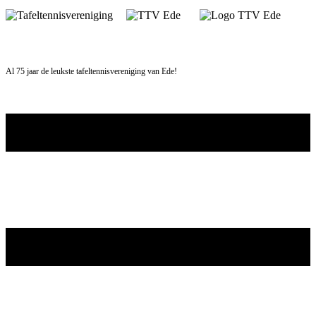
Skip
to
content
Al 75 jaar de leukste tafeltennisvereniging van Ede!