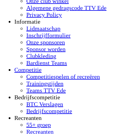
Onze club winkel
Algemene gedragscode TTV Ede
Privacy Policy
Informatie
Lidmaatschap
Inschrijfformulier
Onze sponsoren
Sponsor worden
Clubkleding
Bardienst Teams
Competitie
Competitiespelen of recreëren
Trainingstijden
Teams TTV Ede
Bedrijfscompetitie
BTC Verslagen
Bedrijfscompetitie
Recreanten
55+ groep
Recreanten