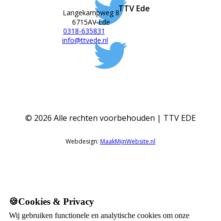
TTV Ede
Langekampweg 8
6715AV Ede
0318-635831
info@ttvede.nl
©
2026
Alle rechten voorbehouden | TTV EDE
Webdesign:
MaakMijnWebsite.nl
🍪Cookies & Privacy
Wij gebruiken functionele en analytische cookies om onze