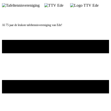
Skip
to
content
Al 75 jaar de leukste tafeltennisvereniging van Ede!