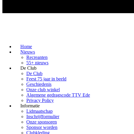
Home
Nieuws
Recreanten
55+ nieuws
De Club
De Club
Feest 75 jaar in beeld
Geschiedenis
Onze club winkel
Algemene gedragscode TTV Ede
Privacy Policy
Informatie
Lidmaatschap
Inschrijfformulier
Onze sponsoren
Sponsor worden
Clubkleding