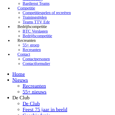
Bardienst Teams
Competitie
Competitiespelen of recreëren
Trainingstijden
Teams TTV Ede
Bedrijfscompetitie
BTC Verslagen
Bedrijfscompetitie
Recreanten
55+ groep
Recreanten
Contact
Contactpersonen
Contactformulier
Home
Nieuws
Recreanten
55+ nieuws
De Club
De Club
Feest 75 jaar in beeld