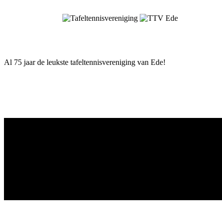
Skip
to
content
Al 75 jaar de leukste tafeltennisvereniging van Ede!