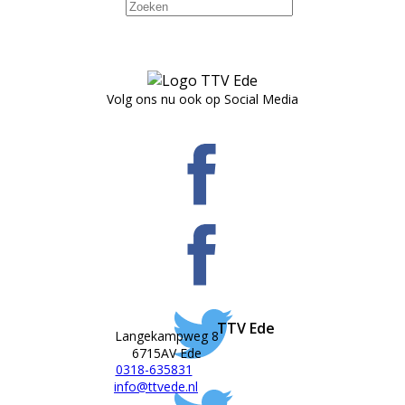
Volg ons nu ook op Social Media
TTV Ede
Langekampweg 8
6715AV Ede
0318-635831
info@ttvede.nl