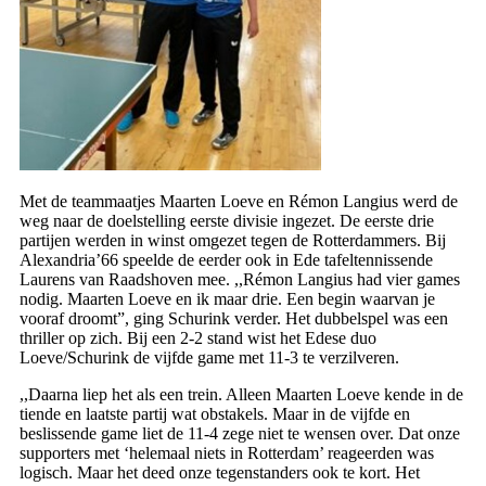
Met de teammaatjes Maarten Loeve en Rémon Langius werd de
weg naar de doelstelling eerste divisie ingezet. De eerste drie
partijen werden in winst omgezet tegen de Rotterdammers. Bij
Alexandria’66 speelde de eerder ook in Ede tafeltennissende
Laurens van Raadshoven mee. ,,Rémon Langius had vier games
nodig. Maarten Loeve en ik maar drie. Een begin waarvan je
vooraf droomt”, ging Schurink verder. Het dubbelspel was een
thriller op zich. Bij een 2-2 stand wist het Edese duo
Loeve/Schurink de vijfde game met 11-3 te verzilveren.
,,Daarna liep het als een trein. Alleen Maarten Loeve kende in de
tiende en laatste partij wat obstakels. Maar in de vijfde en
beslissende game liet de 11-4 zege niet te wensen over. Dat onze
supporters met ‘helemaal niets in Rotterdam’ reageerden was
logisch. Maar het deed onze tegenstanders ook te kort. Het