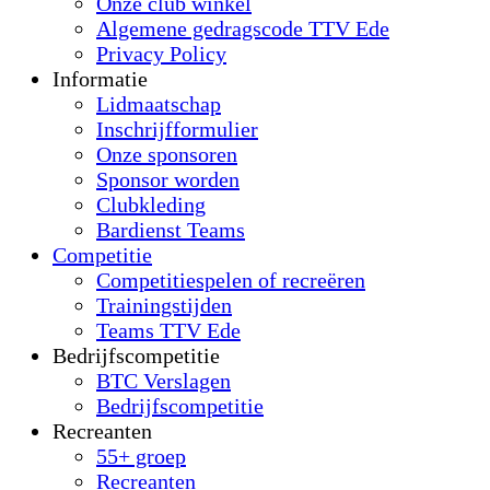
Onze club winkel
Algemene gedragscode TTV Ede
Privacy Policy
Informatie
Lidmaatschap
Inschrijfformulier
Onze sponsoren
Sponsor worden
Clubkleding
Bardienst Teams
Competitie
Competitiespelen of recreëren
Trainingstijden
Teams TTV Ede
Bedrijfscompetitie
BTC Verslagen
Bedrijfscompetitie
Recreanten
55+ groep
Recreanten