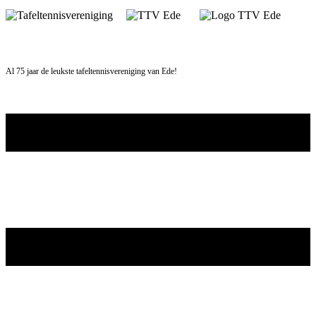
Skip
to
content
Al 75 jaar de leukste tafeltennisvereniging van Ede!