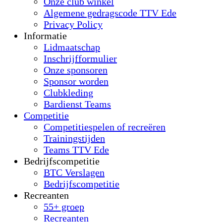
Onze club winkel
Algemene gedragscode TTV Ede
Privacy Policy
Informatie
Lidmaatschap
Inschrijfformulier
Onze sponsoren
Sponsor worden
Clubkleding
Bardienst Teams
Competitie
Competitiespelen of recreëren
Trainingstijden
Teams TTV Ede
Bedrijfscompetitie
BTC Verslagen
Bedrijfscompetitie
Recreanten
55+ groep
Recreanten