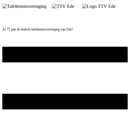
Skip
to
content
Al 75 jaar de leukste tafeltennisvereniging van Ede!