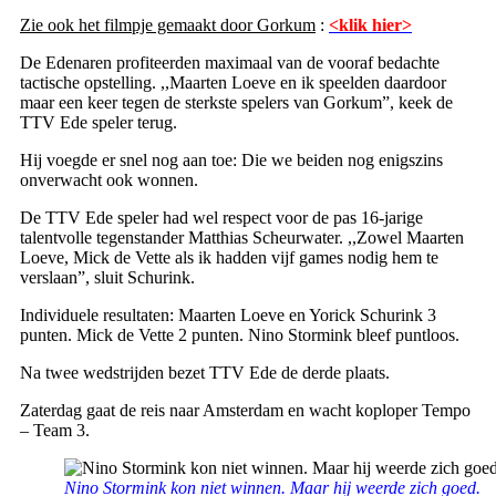
Zie ook het filmpje gemaakt door Gorkum
:
<klik hier>
De Edenaren profiteerden maximaal van de vooraf bedachte
tactische opstelling. ,,Maarten Loeve en ik speelden daardoor
maar een keer tegen de sterkste spelers van Gorkum”, keek de
TTV Ede speler terug.
Hij voegde er snel nog aan toe: Die we beiden nog enigszins
onverwacht ook wonnen.
De TTV Ede speler had wel respect voor de pas 16-jarige
talentvolle tegenstander Matthias Scheurwater. ,,Zowel Maarten
Loeve, Mick de Vette als ik hadden vijf games nodig hem te
verslaan”, sluit Schurink.
Individuele resultaten: Maarten Loeve en Yorick Schurink 3
punten. Mick de Vette 2 punten. Nino Stormink bleef puntloos.
Na twee wedstrijden bezet TTV Ede de derde plaats.
Zaterdag gaat de reis naar Amsterdam en wacht koploper Tempo
– Team 3.
Nino Stormink kon niet winnen. Maar hij weerde zich goed.