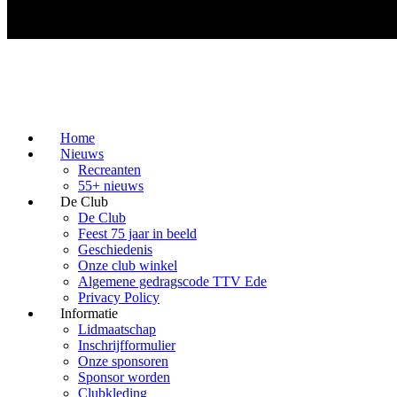
Home
Nieuws
Recreanten
55+ nieuws
De Club
De Club
Feest 75 jaar in beeld
Geschiedenis
Onze club winkel
Algemene gedragscode TTV Ede
Privacy Policy
Informatie
Lidmaatschap
Inschrijfformulier
Onze sponsoren
Sponsor worden
Clubkleding