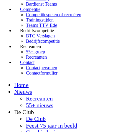
Bardienst Teams
Competitie
Competitiespelen of recreëren
Trainingstijden
Teams TTV Ede
Bedrijfscompetitie
BTC Verslagen
Bedrijfscompetitie
Recreanten
55+ groep
Recreanten
Contact
Contactpersonen
Contactformulier
Home
Nieuws
Recreanten
55+ nieuws
De Club
De Club
Feest 75 jaar in beeld