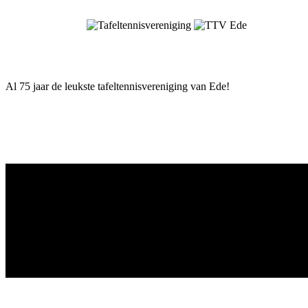
Skip
to
content
Al 75 jaar de leukste tafeltennisvereniging van Ede!