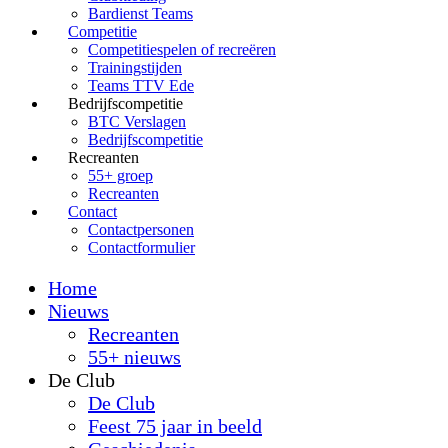
Bardienst Teams
Competitie
Competitiespelen of recreëren
Trainingstijden
Teams TTV Ede
Bedrijfscompetitie
BTC Verslagen
Bedrijfscompetitie
Recreanten
55+ groep
Recreanten
Contact
Contactpersonen
Contactformulier
Home
Nieuws
Recreanten
55+ nieuws
De Club
De Club
Feest 75 jaar in beeld