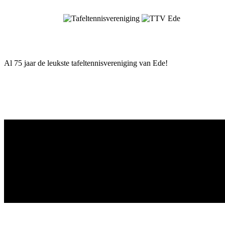
Skip
to
content
Al 75 jaar de leukste tafeltennisvereniging van Ede!