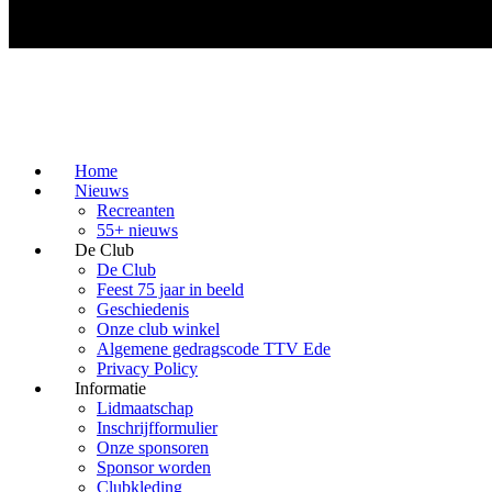
Home
Nieuws
Recreanten
55+ nieuws
De Club
De Club
Feest 75 jaar in beeld
Geschiedenis
Onze club winkel
Algemene gedragscode TTV Ede
Privacy Policy
Informatie
Lidmaatschap
Inschrijfformulier
Onze sponsoren
Sponsor worden
Clubkleding