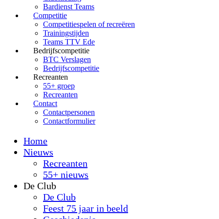
Bardienst Teams
Competitie
Competitiespelen of recreëren
Trainingstijden
Teams TTV Ede
Bedrijfscompetitie
BTC Verslagen
Bedrijfscompetitie
Recreanten
55+ groep
Recreanten
Contact
Contactpersonen
Contactformulier
Home
Nieuws
Recreanten
55+ nieuws
De Club
De Club
Feest 75 jaar in beeld