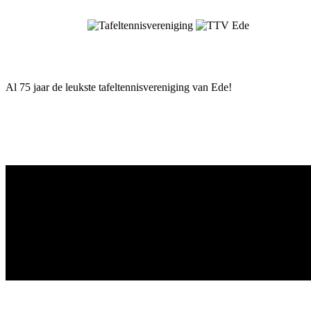
Skip
to
content
Al 75 jaar de leukste tafeltennisvereniging van Ede!