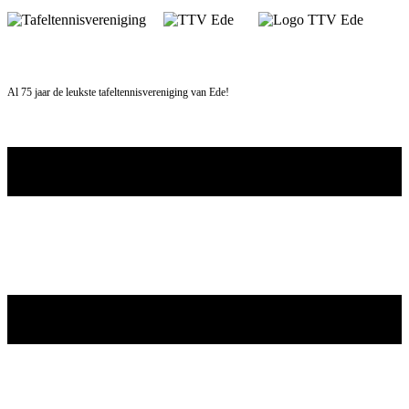
Skip
to
content
Al 75 jaar de leukste tafeltennisvereniging van Ede!