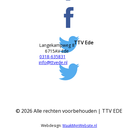
TTV Ede
Langekampweg 8
6715AV Ede
0318-635831
info@ttvede.nl
©
2026
Alle rechten voorbehouden | TTV EDE
Webdesign:
MaakMijnWebsite.nl