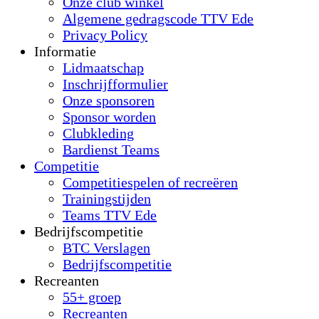
Onze club winkel
Algemene gedragscode TTV Ede
Privacy Policy
Informatie
Lidmaatschap
Inschrijfformulier
Onze sponsoren
Sponsor worden
Clubkleding
Bardienst Teams
Competitie
Competitiespelen of recreëren
Trainingstijden
Teams TTV Ede
Bedrijfscompetitie
BTC Verslagen
Bedrijfscompetitie
Recreanten
55+ groep
Recreanten