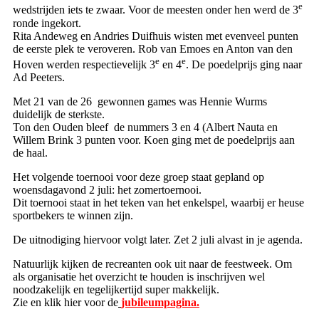
e
wedstrijden iets te zwaar. Voor de meesten onder hen werd de 3
ronde ingekort.
Rita Andeweg en Andries Duifhuis wisten met evenveel punten
de eerste plek te veroveren. Rob van Emoes en Anton van den
e
e
Hoven werden respectievelijk 3
en 4
. De poedelprijs ging naar
Ad Peeters.
Met 21 van de 26 gewonnen games was Hennie Wurms
duidelijk de sterkste.
Ton den Ouden bleef de nummers 3 en 4 (Albert Nauta en
Willem Brink 3 punten voor. Koen ging met de poedelprijs aan
de haal.
Het volgende toernooi voor deze groep staat gepland op
woensdagavond 2 juli: het zomertoernooi.
Dit toernooi staat in het teken van het enkelspel, waarbij er heuse
sportbekers te winnen zijn.
De uitnodiging hiervoor volgt later. Zet 2 juli alvast in je agenda.
Natuurlijk kijken de recreanten ook uit naar de feestweek. Om
als organisatie het overzicht te houden is inschrijven wel
noodzakelijk en tegelijkertijd super makkelijk.
Zie en klik hier voor de
jubileumpagina.