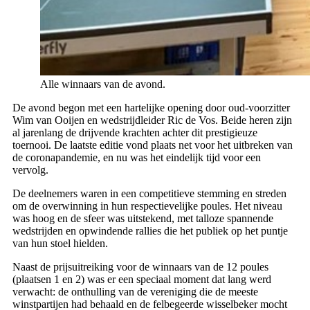
Alle winnaars van de avond.
De avond begon met een hartelijke opening door oud-voorzitter
Wim van Ooijen en wedstrijdleider Ric de Vos. Beide heren zijn
al jarenlang de drijvende krachten achter dit prestigieuze
toernooi. De laatste editie vond plaats net voor het uitbreken van
de coronapandemie, en nu was het eindelijk tijd voor een
vervolg.
De deelnemers waren in een competitieve stemming en streden
om de overwinning in hun respectievelijke poules. Het niveau
was hoog en de sfeer was uitstekend, met talloze spannende
wedstrijden en opwindende rallies die het publiek op het puntje
van hun stoel hielden.
Naast de prijsuitreiking voor de winnaars van de 12 poules
(plaatsen 1 en 2) was er een speciaal moment dat lang werd
verwacht: de onthulling van de vereniging die de meeste
winstpartijen had behaald en de felbegeerde wisselbeker mocht