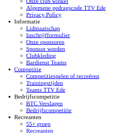
Onze club winkel
Algemene gedragscode TTV Ede
Privacy Policy
Informatie
Lidmaatschap
Inschrijfformulier
Onze sponsoren
Sponsor worden
Clubkleding
Bardienst Teams
Competitie
Competitiespelen of recreëren
Trainingstijden
Teams TTV Ede
Bedrijfscompetitie
BTC Verslagen
Bedrijfscompetitie
Recreanten
55+ groep
Recreanten