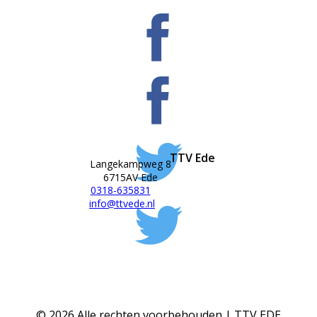
TTV Ede
Langekampweg 8
6715AV Ede
0318-635831
info@ttvede.nl
©
2026
Alle rechten voorbehouden | TTV EDE