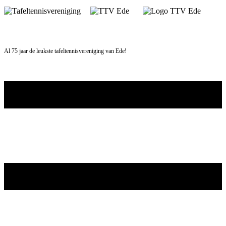
Skip
to
content
Al 75 jaar de leukste tafeltennisvereniging van Ede!