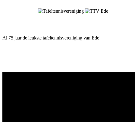
Skip
to
content
Al 75 jaar de leukste tafeltennisvereniging van Ede!