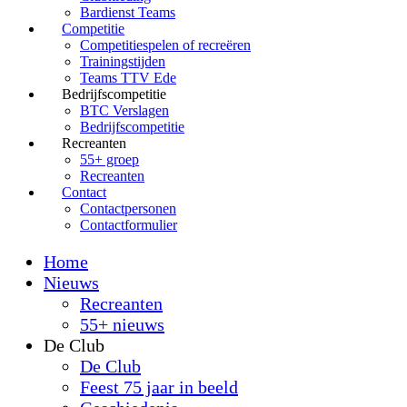
Bardienst Teams
Competitie
Competitiespelen of recreëren
Trainingstijden
Teams TTV Ede
Bedrijfscompetitie
BTC Verslagen
Bedrijfscompetitie
Recreanten
55+ groep
Recreanten
Contact
Contactpersonen
Contactformulier
Home
Nieuws
Recreanten
55+ nieuws
De Club
De Club
Feest 75 jaar in beeld