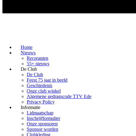
Home
Nieuws
Recreanten
55+ nieuws
De Club
De Club
Feest 75 jaar in beeld
Geschiedenis
Onze club winkel
Algemene gedragscode TTV Ede
Privacy Policy
Informatie
Lidmaatschap
Inschrijfformulier
Onze sponsoren
Sponsor worden
Clubkleding