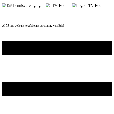
Skip
to
content
Al 75 jaar de leukste tafeltennisvereniging van Ede!