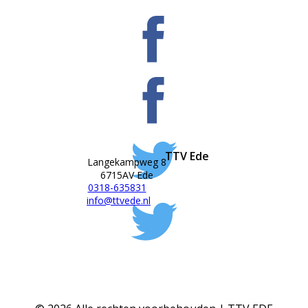
TTV Ede
Langekampweg 8
6715AV Ede
0318-635831
info@ttvede.nl