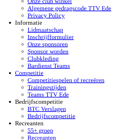
Onze club winkel
Algemene gedragscode TTV Ede
Privacy Policy
Informatie
Lidmaatschap
Inschrijfformulier
Onze sponsoren
Sponsor worden
Clubkleding
Bardienst Teams
Competitie
Competitiespelen of recreëren
Trainingstijden
Teams TTV Ede
Bedrijfscompetitie
BTC Verslagen
Bedrijfscompetitie
Recreanten
55+ groep
Recreanten