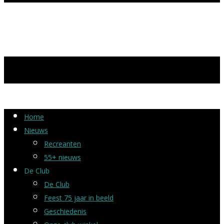
Home
Nieuws
Recreanten
55+ nieuws
De Club
De Club
Feest 75 jaar in beeld
Geschiedenis