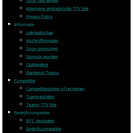
Onze club winkel
Algemene gedragscode TTV Ede
Privacy Policy
Informatie
Lidmaatschap
Inschrijfformulier
Onze sponsoren
Sponsor worden
Clubkleding
Bardienst Teams
Competitie
Competitiespelen of recreëren
Trainingstijden
Teams TTV Ede
Bedrijfscompetitie
BTC Verslagen
Bedrijfscompetitie